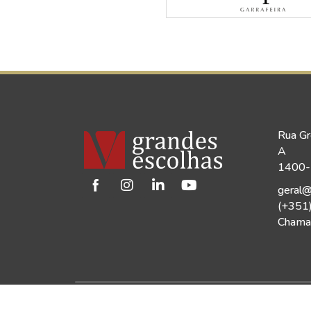
Rua Gr
A
1400-1
geral@
(+351
Chamad
©2026 Vinho Grandes Escolhas | Todos os Dir