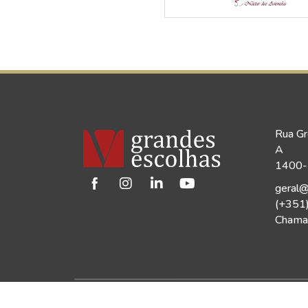
Rua Gr
A
1400-1
geral@
(+351
Chamad
©2026 Vinho Grandes Escolhas | Todos os Dir