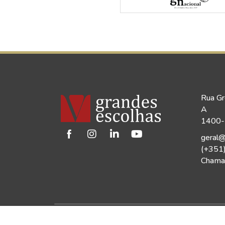
Rua Gr
A
1400-1
geral@
(+351
Chamad
©2026 Vinho Grandes Escolhas | Todos os Dir