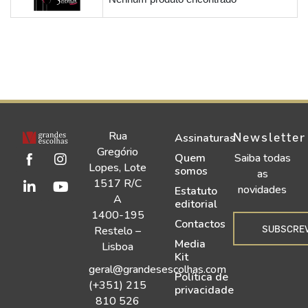
Rua
Newsletter
Assinaturas
Gregório
Quem
Saiba todas
Lopes, Lote
somos
as
1517 R/C
novidades
Estatuto
A
editorial
1400-195
Contactos
SUBSCRE
Restelo –
Media
Lisboa
Kit
geral@grandesescolhas.com
Política de
(+351) 215
privacidade
810 526