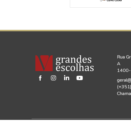
Rua Gr
A
1400-1
geral@
(+351
Chamad
©2026 Vinho Grandes Escolhas | Todos os Dir