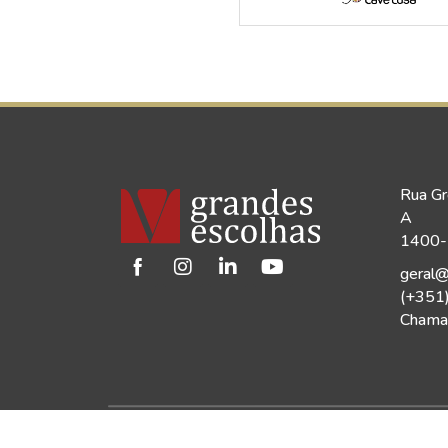
Rua Gr
A
1400-1
geral@
(+351
Chamad
©2026 Vinho Grandes Escolhas | Todos os Dir