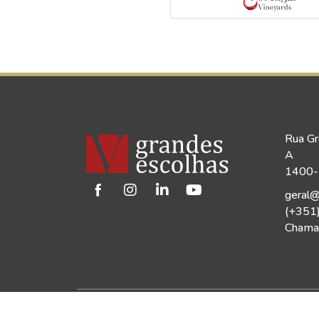
Rua Gr
A
1400-1
geral@
(+351
Chamad
©2026 Vinho Grandes Escolhas | Todos os Dir