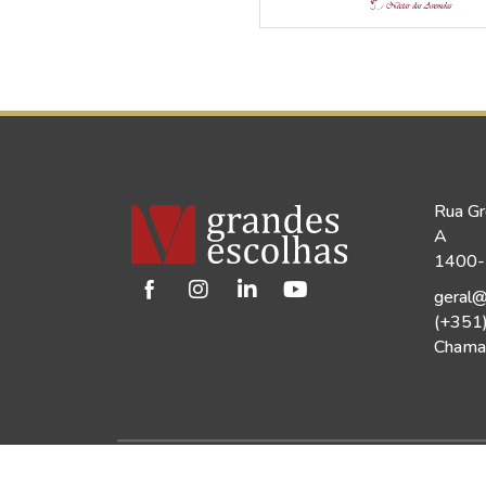
Rua Gr
A
1400-1
geral@
(+351
Chamad
©2026 Vinho Grandes Escolhas | Todos os Dir