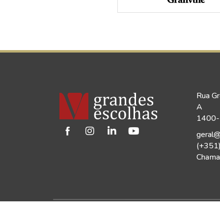
Rua Gr
A
1400-1
geral@
(+351
Chamad
©2026 Vinho Grandes Escolhas | Todos os Dir