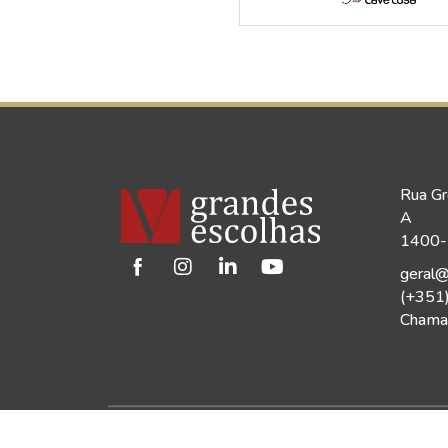
Rua Gr
A
1400-1
geral@
(+351
Chamad
©2026 Vinho Grandes Escolhas | Todos os Dir