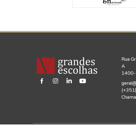
Rua Gr
A
1400-1
geral@
(+351
Chamad
©2026 Vinho Grandes Escolhas | Todos os Dir