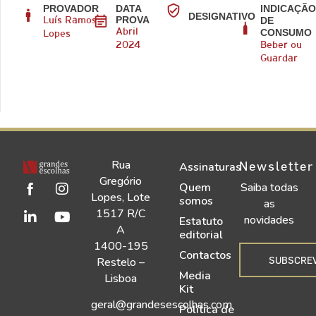
PROVADOR
DATA
INDICAÇÃ
DESIGNATIVO
PROVA
DE
Luís Ramos
CONSUMO
Abril
Lopes
2024
Beber ou
Guardar
Rua
Newsletter
Assinaturas
Gregório
Quem
Saiba todas
Lopes, Lote
somos
as
1517 R/C
novidades
Estatuto
A
editorial
1400-195
Contactos
SUBSCRE
Restelo –
Media
Lisboa
Kit
geral@grandesescolhas.com
Política de