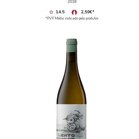
2018
14.5
2,59
€
*
*PVP Médio indicado pelo produtor