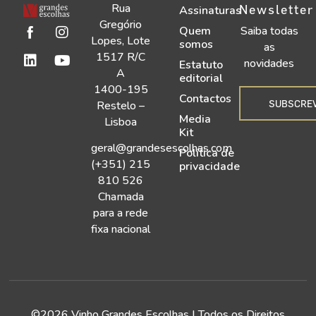
Rua
Newsletter
Assinaturas
Gregório
Quem
Saiba todas
Lopes, Lote
somos
as
1517 R/C
novidades
Estatuto
A
editorial
1400-195
Contactos
SUBSCRE
Restelo –
Media
Lisboa
Kit
geral@grandesescolhas.com
Política de
(+351) 215
privacidade
810 526
Chamada
para a rede
fixa nacional
©2026 Vinho Grandes Escolhas | Todos os Direitos