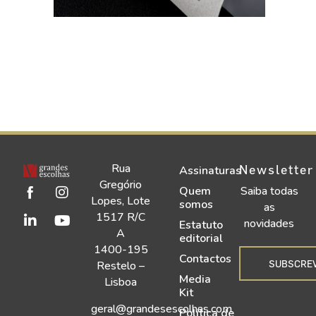
Rua
Newsletter
Assinaturas
Gregório
Quem
Saiba todas
Lopes, Lote
somos
as
1517 R/C
novidades
Estatuto
A
editorial
1400-195
Contactos
SUBSCRE
Restelo –
Media
Lisboa
Kit
geral@grandesescolhas.com
Política de