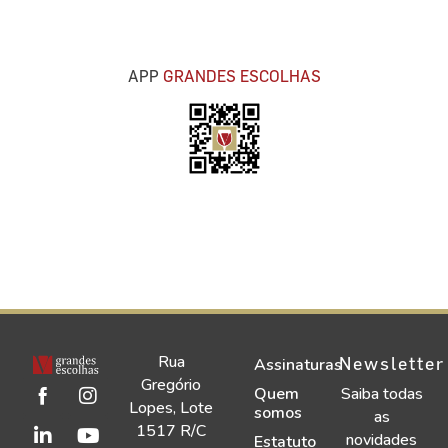
APP
GRANDES ESCOLHAS
Rua
Newsletter
Assinaturas
Gregório
Quem
Saiba todas
Lopes, Lote
somos
as
1517 R/C
novidades
Estatuto