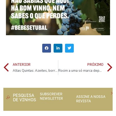
ANTERIOR
PRÓXIMO
Altas Quintas: Azeites, borregos e um vinho com mel
Rocim a uma só marca depois de 18 anos de história
SUBSCREVER
PESQUISA
ASSINE A NOSSA
NEWSLETTER
DE VINHOS
REVISTA