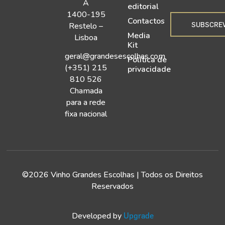
A
editorial
1400-195
Contactos
SUBSCRE
Restelo –
Media
Lisboa
Kit
geral@grandesescolhas.com
Política de
(+351) 215
privacidade
810 526
Chamada
para a rede
fixa nacional
©2026 Vinho Grandes Escolhas | Todos os Direitos
Reservados
Developed by
Upgrade