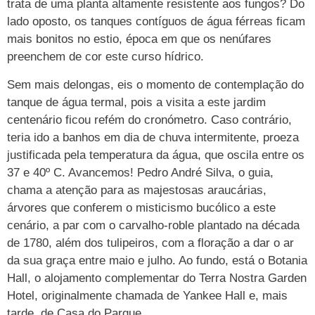
trata de uma planta altamente resistente aos fungos? Do
lado oposto, os tanques contíguos de água férreas ficam
mais bonitos no estio, época em que os nenúfares
preenchem de cor este curso hídrico.
Sem mais delongas, eis o momento de contemplação do
tanque de água termal, pois a visita a este jardim
centenário ficou refém do cronómetro. Caso contrário,
teria ido a banhos em dia de chuva intermitente, proeza
justificada pela temperatura da água, que oscila entre os
37 e 40º C. Avancemos! Pedro André Silva, o guia,
chama a atenção para as majestosas araucárias,
árvores que conferem o misticismo bucólico a este
cenário, a par com o carvalho-roble plantado na década
de 1780, além dos tulipeiros, com a floração a dar o ar
da sua graça entre maio e julho. Ao fundo, está o Botania
Hall, o alojamento complementar do Terra Nostra Garden
Hotel, originalmente chamada de Yankee Hall e, mais
tarde, de Casa do Parque.