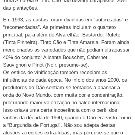
Tinta Amarela e Tinto Cão não deviam ultrapassar 20%
das plantações.
Em 1993, as castas foram divididas em “autorizadas” e
“recomendadas”. As primeiras incluíam o quarteto
principal, para além de Alvarelhão, Bastardo, Rufete
(Tinta Pinheira), Tinto Cão e Tinta Amarela. Foram ainda
mencionadas as variedades que não podiam ultrapassar
40% do conjunto: Alicante Bouschet, Cabernet
Sauvignon e Pinot (Noir, presume-se).
Os estilos de vinificação também recebiam as
influências de cada época. No início dos anos 2000, os
produtores do Dão sentiam-se tentados a apanhar a
onda do Novo Mundo, com muita cor e concentração,
procurando maior valorização no palco internacional.
Isso criava uma certa incoerência com o perfil dos
vinhos da década de 1960, quando o Dão era visto como
a “Burgúndia de Portugal”. Não sou adepta destas
alusões a regiões extra-lusas, mas percebe-se que o