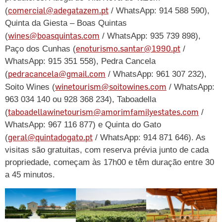
comercial@adegatazem.pt
(
/ WhatsApp: 914 588 590),
Quinta da Giesta – Boas Quintas
wines@boasquintas.com
(
/ WhatsApp: 935 739 898),
enoturismo.santar@1990.pt
Paço dos Cunhas (
/
WhatsApp: 915 351 558), Pedra Cancela
pedracancela@gmail.com
(
/ WhatsApp: 961 307 232),
winetourism@soitowines.com
Soito Wines (
/ WhatsApp:
963 034 140 ou 928 368 234), Taboadella
taboadellawinetourism@amorimfamilyestates.com
(
/
WhatsApp: 967 116 877) e Quinta do Gato
geral@quintadogato.pt
(
/ WhatsApp: 914 871 646). As
visitas são gratuitas, com reserva prévia junto de cada
propriedade, começam às 17h00 e têm duração entre 30
a 45 minutos.