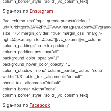
column_border_style=”solid”][vc_column_text]
Siga-nos no
Instagram
[/vc_column_text][mpc_qrcode preset=”default”
url=”url:https%3A%2F%2Fwww.instagram.com%2Fvgrandes
size=”75″ margin_divider=”true” margin_css=”margin-
right:55px;margin-left:55px;”][/vc_column][vc_column
column_padding=”no-extra-padding”
column_padding_position=”all”
background_color_opacity=”1″
background_hover_color_opacity=”1″
column_shadow=”none” column_border_radius=”none”
width=”1/3″ tablet_text_alignment=”default”
phone_text_alignment=”default”
column_border_width=”none”
column_border_style=”solid”][vc_column_text]
Siga-nos no
Facebook