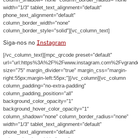
width=”1/3″ tablet_text_alignment=”default”
phone_text_alignment=”default”
column_border_width=”none”
column_border_style=”solid”][vc_column_text]
Siga-nos no
Instagram
[/vc_column_text][mpc_qrcode preset=”default”
url=”url:https%3A%2F%2Fwww.instagram.com%2Fvgrandes
size=”75″ margin_divider=”true” margin_css=”margin-
right:55px;margin-left:55px;”][/vc_column][vc_column
column_padding=”no-extra-padding”
column_padding_position=”all”
background_color_opacity=”1″
background_hover_color_opacity=”1″
column_shadow=”none” column_border_radius=”none”
width=”1/3″ tablet_text_alignment=”default”
phone_text_alignment=”default”