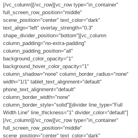
[/vc_column][/vc_row][vc_row type=”in_container”
full_screen_row_position=”middle”
scene_position=”center” text_color=”dark”
text_align=”left” overlay_strength=”0.3″
shape_divider_position=”bottom”][vc_column
column_padding=”no-extra-padding”
column_padding_position=”all”
background_color_opacity=”1″
background_hover_color_opacity=”1″
column_shadow=”none” column_border_radius=”none”
width=”1/1″ tablet_text_alignment=”default”
phone_text_alignment=”default”
column_border_width=”none”
column_border_style=”solid”][divider line_type=”Full
Width Line” line_thickness=”1″ divider_color=”default”]
[/vc_column][/vc_row][vc_row type=”in_container”
full_screen_row_position=”middle”
scene_position=”center” text_color=”dark”