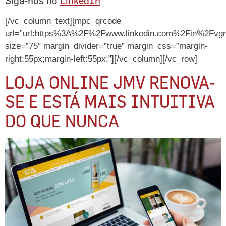
Siga-nos no
LinkedIn
[/vc_column_text][mpc_qrcode
url=”url:https%3A%2F%2Fwww.linkedin.com%2Fin%2Fvgr
size=”75″ margin_divider=”true” margin_css=”margin-
right:55px;margin-left:55px;”][/vc_column][/vc_row]
LOJA ONLINE JMV RENOVA-
SE E ESTÁ MAIS INTUITIVA
DO QUE NUNCA