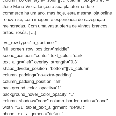
column_border_style=”solid”][vc_column_text]A JMV –
José Maria Vieira lançou a sua plataforma de e-
commerce há um ano, mas hoje, esta mesma loja online
renova-se, com imagem e experiência de navegação
melhoradas. Com uma vasta oferta de vinhos brancos,
tintos, rosés, […]
[vc_row type=”in_container”
full_screen_row_position=”middle”
scene_position=”center” text_color=”dark”
text_align=”left” overlay_strength=”0.3″
shape_divider_position=”bottom”][vc_column
column_padding=”no-extra-padding”
column_padding_position=”all”
background_color_opacity=”1″
background_hover_color_opacity=”1″
column_shadow=”none” column_border_radius=”none”
width=”1/1″ tablet_text_alignment=”default”
phone_text_alignment=”default”