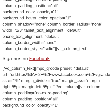
column_padding_position=”all”
background_color_opacity=”1″
background_hover_color_opacity=”1″
column_shadow=”none” column_border_radius=”none”
width=”1/3″ tablet_text_alignment=”default”
phone_text_alignment=”default”
column_border_width=”none”
column_border_style=”solid”][vc_column_text]
Siga-nos no
Facebook
[/vc_column_text][mpc_qrcode preset=”default”
url=”url:https%3A%2F%2Fwww.facebook.com%2Fvgrandese
size=”75″ margin_divider=”true” margin_css=”margin-
right:55px;margin-left:55px;”][/vc_column][vc_column
column_padding=”no-extra-padding”
column_padding_position=”all”
background_color_opacity=”1″