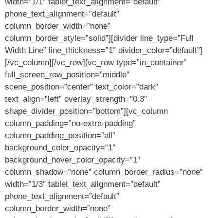
width=”1/1″ tablet_text_alignment=”default”
phone_text_alignment=”default”
column_border_width=”none”
column_border_style=”solid”][divider line_type=”Full
Width Line” line_thickness=”1″ divider_color=”default”]
[/vc_column][/vc_row][vc_row type=”in_container”
full_screen_row_position=”middle”
scene_position=”center” text_color=”dark”
text_align=”left” overlay_strength=”0.3″
shape_divider_position=”bottom”][vc_column
column_padding=”no-extra-padding”
column_padding_position=”all”
background_color_opacity=”1″
background_hover_color_opacity=”1″
column_shadow=”none” column_border_radius=”none”
width=”1/3″ tablet_text_alignment=”default”
phone_text_alignment=”default”
column_border_width=”none”