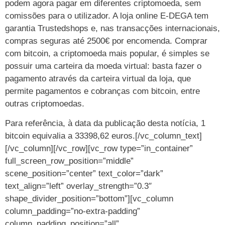
podem agora pagar em diferentes criptomoeda, sem
comissões para o utilizador. A loja online E-DEGA tem
garantia Trustedshops e, nas transacções internacionais,
compras seguras até 2500€ por encomenda. Comprar
com bitcoin, a criptomoeda mais popular, é simples se
possuir uma carteira da moeda virtual: basta fazer o
pagamento através da carteira virtual da loja, que
permite pagamentos e cobranças com bitcoin, entre
outras criptomoedas.
Para referência, à data da publicação desta notícia, 1
bitcoin equivalia a 33398,62 euros.[/vc_column_text]
[/vc_column][/vc_row][vc_row type=”in_container”
full_screen_row_position=”middle”
scene_position=”center” text_color=”dark”
text_align=”left” overlay_strength=”0.3″
shape_divider_position=”bottom”][vc_column
column_padding=”no-extra-padding”
column_padding_position=”all”