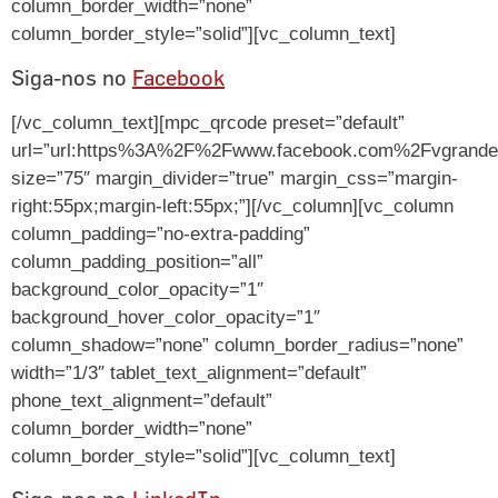
column_border_width=”none”
column_border_style=”solid”][vc_column_text]
Siga-nos no
Facebook
[/vc_column_text][mpc_qrcode preset=”default”
url=”url:https%3A%2F%2Fwww.facebook.com%2Fvgrandese
size=”75″ margin_divider=”true” margin_css=”margin-
right:55px;margin-left:55px;”][/vc_column][vc_column
column_padding=”no-extra-padding”
column_padding_position=”all”
background_color_opacity=”1″
background_hover_color_opacity=”1″
column_shadow=”none” column_border_radius=”none”
width=”1/3″ tablet_text_alignment=”default”
phone_text_alignment=”default”
column_border_width=”none”
column_border_style=”solid”][vc_column_text]