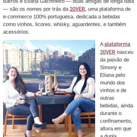
Barros e Eliana Gachineiro — duas amigas de longa data
20VER
— são os nomes por trás da
, uma plataforma de
e-commerce 100% portuguesa, dedicada a bebidas
como vinhos, licores, whisky, aguardentes, e também
acessórios.
plataforma
A
20VER
nasceu
da paixão de
Simony e
Eliana pelo
mundo dos
vinhos e de
outras
bebidas, ainda
durante o
confinamento,
altura em que
a dupla