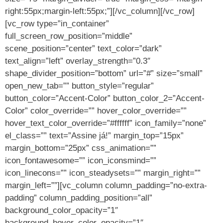
right:55px;margin-left:55px;”][/vc_column][/vc_row]
[vc_row type=”in_container”
full_screen_row_position=”middle”
scene_position=”center” text_color=”dark”
text_align=”left” overlay_strength=”0.3″
shape_divider_position=”bottom” url=”#” size=”small”
open_new_tab=”” button_style=”regular”
button_color=”Accent-Color” button_color_2=”Accent-
Color” color_override=”” hover_color_override=””
hover_text_color_override=”#ffffff” icon_family=”none”
el_class=”” text=”Assine já!” margin_top=”15px”
margin_bottom=”25px” css_animation=””
icon_fontawesome=”” icon_iconsmind=””
icon_linecons=”” icon_steadysets=”” margin_right=””
margin_left=””][vc_column column_padding=”no-extra-
padding” column_padding_position=”all”
background_color_opacity=”1″
background_hover_color_opacity=”1″