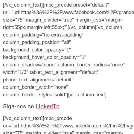
[/vc_column_text][mpc_qrcode preset=”default”
url=”url:https%3A%2F%2Fwww.facebook.com%2Fvgrandese
size=”75″ margin_divider=”true” margin_css=”margin-
right:55px;margin-left:55px;”][/vc_column][vc_column
column_padding=”no-extra-padding”
column_padding_position=”all”
background_color_opacity=”1″
background_hover_color_opacity=”1″
column_shadow=”none” column_border_radius=”none”
width=”1/3″ tablet_text_alignment=”default”
phone_text_alignment=”default”
column_border_width=”none”
column_border_style=”solid”][vc_column_text]
Siga-nos no
LinkedIn
[/vc_column_text][mpc_qrcode
url=”url:https%3A%2F%2Fwww.linkedin.com%2Fin%2Fvgr
size=”75″ margin_divider=”true” margin_css=”margin-