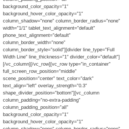
background_color_opacity=”1″
background_hover_color_opacity=”1″
column_shadow=”none” column_border_radius=”none”
width=”1/1″ tablet_text_alignment=”default”
phone_text_alignment=”default”
column_border_width=”none”
column_border_style=”solid”][divider line_type=”Full
Width Line” line_thickness=”1″ divider_color=”default”]
[/vc_column][/vc_row][vc_row type=”in_container”
full_screen_row_position=”middle”
scene_position=”center” text_color=”dark”
text_align=”left” overlay_strength=”0.3″
shape_divider_position=”bottom”][vc_column
column_padding=”no-extra-padding”
column_padding_position=”all”
background_color_opacity=”1″
background_hover_color_opacity=”1″
column_shadow=”none” column_border_radius=”none”