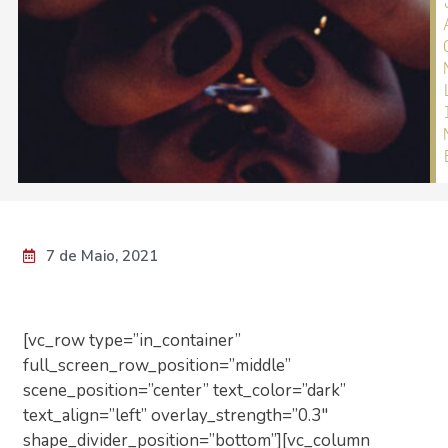
7 de Maio, 2021
[vc_row type=”in_container”
full_screen_row_position=”middle”
scene_position=”center” text_color=”dark”
text_align=”left” overlay_strength=”0.3″
shape_divider_position=”bottom”][vc_column