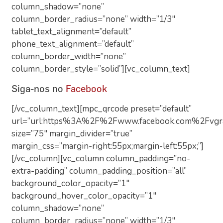
column_shadow=”none”
column_border_radius=”none” width=”1/3″
tablet_text_alignment=”default”
phone_text_alignment=”default”
column_border_width=”none”
column_border_style=”solid”][vc_column_text]
Siga-nos no
Facebook
[/vc_column_text][mpc_qrcode preset=”default”
url=”url:https%3A%2F%2Fwww.facebook.com%2Fvgran
size=”75″ margin_divider=”true”
margin_css=”margin-right:55px;margin-left:55px;”]
[/vc_column][vc_column column_padding=”no-
extra-padding” column_padding_position=”all”
background_color_opacity=”1″
background_hover_color_opacity=”1″
column_shadow=”none”
column_border_radius=”none” width=”1/3″