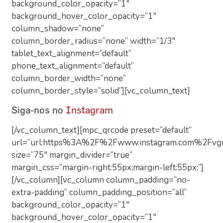
background_color_opacity=”1″
background_hover_color_opacity=”1″
column_shadow=”none”
column_border_radius=”none” width=”1/3″
tablet_text_alignment=”default”
phone_text_alignment=”default”
column_border_width=”none”
column_border_style=”solid”][vc_column_text]
Siga-nos no
Instagram
[/vc_column_text][mpc_qrcode preset=”default”
url=”url:https%3A%2F%2Fwww.instagram.com%2Fvgra
size=”75″ margin_divider=”true”
margin_css=”margin-right:55px;margin-left:55px;”]
[/vc_column][vc_column column_padding=”no-
extra-padding” column_padding_position=”all”
background_color_opacity=”1″
background_hover_color_opacity=”1″