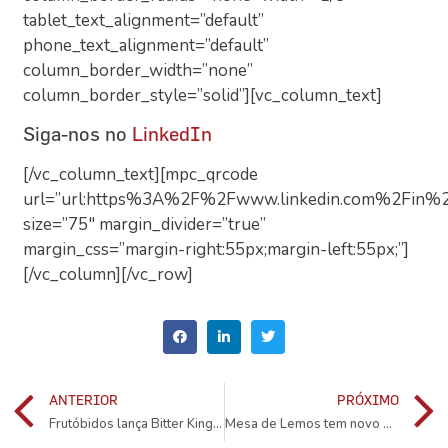
tablet_text_alignment=”default”
phone_text_alignment=”default”
column_border_width=”none”
column_border_style=”solid”][vc_column_text]
Siga-nos no
LinkedIn
[/vc_column_text][mpc_qrcode
url=”url:https%3A%2F%2Fwww.linkedin.com%2Fin%2F
size=”75″ margin_divider=”true”
margin_css=”margin-right:55px;margin-left:55px;”]
[/vc_column][/vc_row]
ANTERIOR
PRÓXIMO
Frutóbidos lança Bitter King, o primeiro bitter de ginja
Mesa de Lemos tem novo menu com vinho do Chef Diogo Rocha