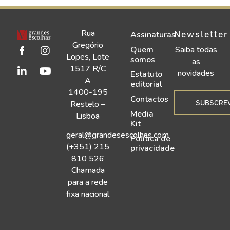
Rua
Newsletter
Assinaturas
Gregório
Quem
Saiba todas
Lopes, Lote
somos
as
1517 R/C
novidades
Estatuto
A
editorial
1400-195
Contactos
SUBSCRE
Restelo –
Media
Lisboa
Kit
geral@grandesescolhas.com
Política de
(+351) 215
privacidade
810 526
Chamada
para a rede
fixa nacional