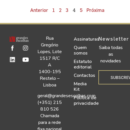
4
Anterior
1
2
3
5
Próxima
Rua
Newsletter
Assinaturas
Gregório
Quem
Saiba todas
Lopes, Lote
somos
as
1517 R/C
novidades
Estatuto
A
editorial
1400-195
Contactos
SUBSCRE
Restelo –
Media
Lisboa
Kit
geral@grandesescolhas.com
Política de
(+351) 215
privacidade
810 526
Chamada
para a rede
fixa nacional