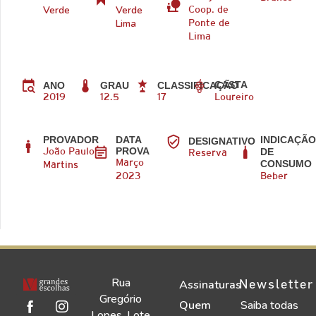
Verde
Verde
Coop. de
Lima
Ponte de
Lima
CASTA
ANO
GRAU
CLASSIFICAÇÃO
2019
12.5
17
Loureiro
PROVADOR
DATA
INDICAÇÃ
DESIGNATIVO
PROVA
DE
João Paulo
Reserva
CONSUMO
Março
Martins
2023
Beber
Rua
Newsletter
Assinaturas
Gregório
Quem
Saiba todas
Lopes, Lote