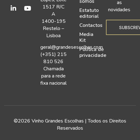
somos
as
1517 R/C
novidades
Estatuto
A
editorial
1400-195
Contactos
SUBSCRE
Restelo –
Media
Lisboa
Kit
geral@grandesescolhas.com
Política de
(+351) 215
privacidade
810 526
Chamada
para a rede
fixa nacional
©2026 Vinho Grandes Escolhas | Todos os Direitos
Reservados