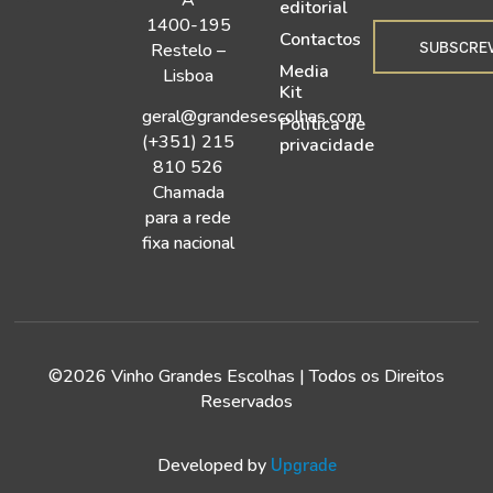
editorial
1400-195
Contactos
SUBSCRE
Restelo –
Media
Lisboa
Kit
geral@grandesescolhas.com
Política de
(+351) 215
privacidade
810 526
Chamada
para a rede
fixa nacional
©2026 Vinho Grandes Escolhas | Todos os Direitos
Reservados
Developed by
Upgrade