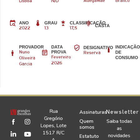
Lisboa
N/D
AdegaMãe
Branco
ANO
GRAU
CLASSIFICAÇÃO
CASTA
2022
13
17,5
PROVADOR
DATA
INDICAÇÃ
DESIGNATIVO
PROVA
DE
Nuno
Reserva
CONSUMO
Fevereiro
Oliveira
2026
Garcia
Rua
Newsletter
Assinaturas
Gregório
Quem
Saiba todas
Lopes, Lote
somos
as
1517 R/C
novidades
Estatuto
A