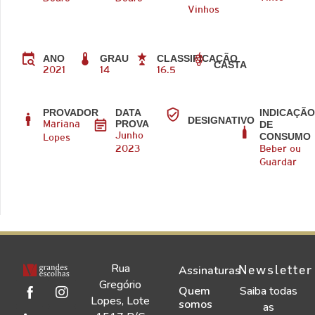
Vinhos
ANO
GRAU
CLASSIFICAÇÃO
CASTA
2021
14
16.5
PROVADOR
DATA
INDICAÇÃ
DESIGNATIVO
PROVA
DE
Mariana
CONSUMO
Junho
Lopes
2023
Beber ou
Guardar
Rua
Newsletter
Assinaturas
Gregório
Quem
Saiba todas
Lopes, Lote
somos
as