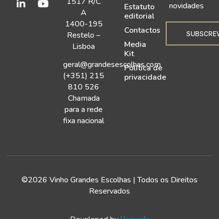
1517 R/C
novidades
Estatuto
A
editorial
1400-195
Contactos
SUBSCRE
Restelo –
Media
Lisboa
Kit
geral@grandesescolhas.com
Política de
(+351) 215
privacidade
810 526
Chamada
para a rede
fixa nacional
©2026 Vinho Grandes Escolhas | Todos os Direitos
Reservados