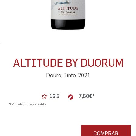
ALTITUDE BY DUORUM
Douro, Tinto, 2021
16.5
7,50
€
*
*PVP médio indicado pelo produtor
COMPRAR