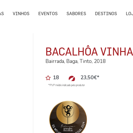
AS
VINHOS
EVENTOS
SABORES
DESTINOS
LO
BACALHÔA VINHA
Bairrada, Baga, Tinto, 2018
18
23,50
€
*
*PVP médio indicado pelo produtor