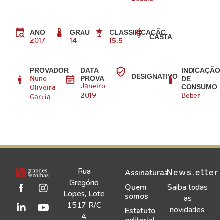
ANO
GRAU
CLASSIFICAÇÃO
CASTA
2017
14
15.5
PROVADOR
DATA
INDICAÇÃ
DESIGNATIVO
PROVA
DE
Nuno
CONSUMO
Janeiro
Oliveira
2019
Beber
Garcia
Rua
Newsletter
Assinaturas
Gregório
Quem
Saiba todas
Lopes, Lote
somos
as
1517 R/C
novidades
Estatuto
A