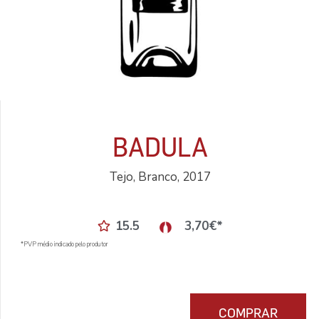
BADULA
Tejo, Branco, 2017
15.5
3,70
€
*
*PVP médio indicado pelo produtor
COMPRAR