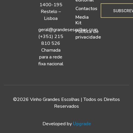
editorial
1400-195
Contactos
SUBSCRE
Restelo –
Media
Lisboa
Kit
geral@grandesescolhas.com
Política de
(+351) 215
privacidade
810 526
Chamada
para a rede
fixa nacional
©2026 Vinho Grandes Escolhas | Todos os Direitos
Reservados
Developed by
Upgrade