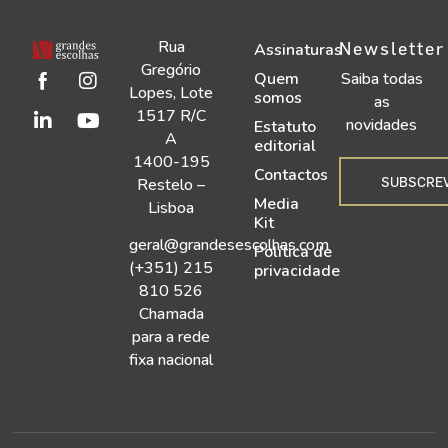
Rua
Newsletter
Assinaturas
Gregório
Quem
Saiba todas
Lopes, Lote
somos
as
1517 R/C
novidades
Estatuto
A
editorial
1400-195
Contactos
SUBSCRE
Restelo –
Media
Lisboa
Kit
geral@grandesescolhas.com
Política de
(+351) 215
privacidade
810 526
Chamada
para a rede
fixa nacional