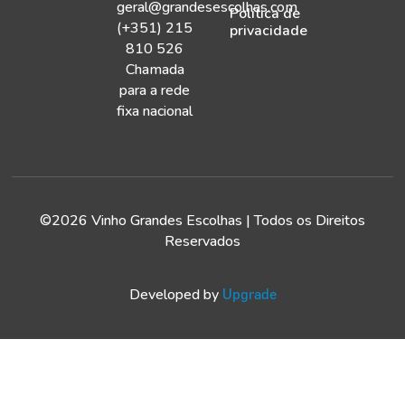
geral@grandesescolhas.com
Política de
(+351) 215
privacidade
810 526
Chamada
para a rede
fixa nacional
©2026 Vinho Grandes Escolhas | Todos os Direitos
Reservados
Developed by
Upgrade