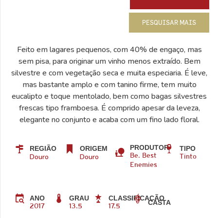
PESQUISAR MAIS
Feito em lagares pequenos, com 40% de engaço, mas
sem pisa, para originar um vinho menos extraído. Bem
silvestre e com vegetação seca e muita especiaria. É leve,
mas bastante amplo e com tanino firme, tem muito
eucalipto e toque mentolado, bem como bagas silvestres
frescas tipo framboesa. É comprido apesar da leveza,
elegante no conjunto e acaba com um fino lado floral.
PRODUTOR
REGIÃO
ORIGEM
TIPO
Douro
Douro
Be. Best
Tinto
Enemies
ANO
GRAU
CLASSIFICAÇÃO
CASTA
2017
13.5
17.5