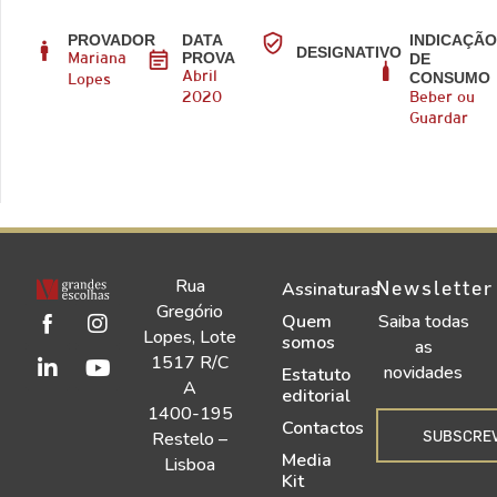
PROVADOR
DATA
INDICAÇÃ
DESIGNATIVO
PROVA
DE
Mariana
CONSUMO
Abril
Lopes
2020
Beber ou
Guardar
Rua
Newsletter
Assinaturas
Gregório
Quem
Saiba todas
Lopes, Lote
somos
as
1517 R/C
novidades
Estatuto
A
editorial
1400-195
Contactos
SUBSCRE
Restelo –
Media
Lisboa
Kit