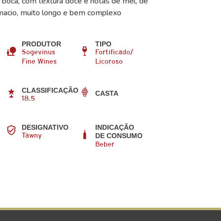
a boca, com textura doce e notas de mel, de
macio, muito longo e bem complexo
PRODUTOR
TIPO
Sogevinus
Fortificado/
Fine Wines
Licoroso
CLASSIFICAÇÃO
CASTA
18.5
DESIGNATIVO
INDICAÇÃO
DE CONSUMO
Tawny
Beber