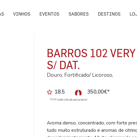
AS
VINHOS
EVENTOS
SABORES
DESTINOS
LO
BARROS 102 VERY
S/ DAT.
Douro, Fortificado/ Licoroso,
18.5
350,00
€
*
*PVP médio indicado pelo produtor
Aroma denso, concentrado, com forte prese
tudo muito estruturado e aromas de citri