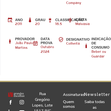
Company
CASTA
ANO
GRAU
CLASSIFICAÇÃO
2011
20
18.5
Malvasia
PROVADOR
DATA
INDICAÇÃ
DESIGNATIVO
PROVA
DE
João Paulo
Colheita
CONSUMO
Outubro
Martins
2024
Beber ou
Guardar
Rua
Newsletter
Assinaturas
Gregório
Quem
Saiba todas
Lopes, Lote
somos
as