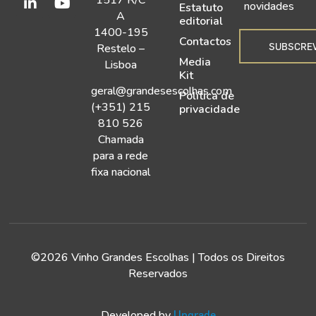
1517 R/C
novidades
Estatuto
A
editorial
1400-195
Contactos
SUBSCRE
Restelo –
Media
Lisboa
Kit
geral@grandesescolhas.com
Política de
(+351) 215
privacidade
810 526
Chamada
para a rede
fixa nacional
©2026 Vinho Grandes Escolhas | Todos os Direitos
Reservados
Developed by
Upgrade