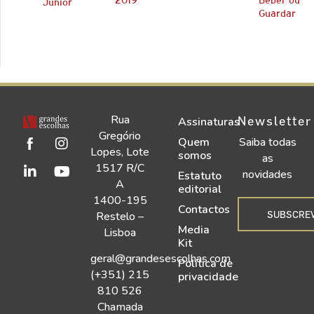
2019
Beber ou
Junior
Guardar
Rua
Newsletter
Assinaturas
Gregório
Quem
Saiba todas
Lopes, Lote
somos
as
1517 R/C
novidades
Estatuto
A
editorial
1400-195
Contactos
SUBSCRE
Restelo –
Media
Lisboa
Kit
geral@grandesescolhas.com
Política de
(+351) 215
privacidade
810 526
Chamada