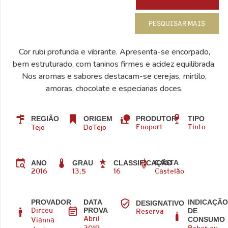
PESQUISAR MAIS
Cor rubi profunda e vibrante. Apresenta-se encorpado,
bem estruturado, com taninos firmes e acidez equilibrada.
Nos aromas e sabores destacam-se cerejas, mirtilo,
amoras, chocolate e especiarias doces.
REGIÃO
ORIGEM
PRODUTOR
TIPO
Tejo
DoTejo
Enoport
Tinto
CASTA
ANO
GRAU
CLASSIFICAÇÃO
2016
13.5
16
Castelão
PROVADOR
DATA
INDICAÇÃ
DESIGNATIVO
PROVA
DE
Dirceu
Reserva
CONSUMO
Abril
Vianna