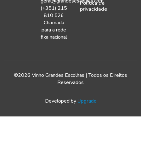
geral@grandesescolhas.com
Política de
(+351) 215
privacidade
810 526
Chamada
para a rede
fixa nacional
©2026 Vinho Grandes Escolhas | Todos os Direitos
Reservados
Developed by
Upgrade