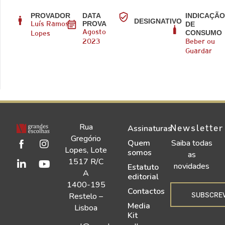
PROVADOR
DATA
INDICAÇÃ
DESIGNATIVO
PROVA
DE
Luís Ramos
CONSUMO
Agosto
Lopes
2023
Beber ou
Guardar
Rua
Newsletter
Assinaturas
Gregório
Quem
Saiba todas
Lopes, Lote
somos
as
1517 R/C
novidades
Estatuto
A
editorial
1400-195
Contactos
SUBSCRE
Restelo –
Media
Lisboa
Kit