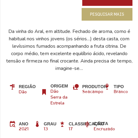
PESQUISAR MAIS
Da vinha do Aral, em altitude. Fechado de aroma, como é
habitual nos vinhos jovens (os sérios…) desta casta, com
levíssimos fumados acompanhando a fruta citrina. De
corpo médio, tem excelente equilíbrio ácido, revelando
tensão e firmeza no final crocante. Ainda precisa de tempo,
imagine-se…
ORIGEM
REGIÃO
PRODUTOR
TIPO
Dão
Dão
Seacampo
Branco
Serra da
Estrela
CASTA
ANO
GRAU
CLASSIFICAÇÃO
2021
13
17
Encruzado