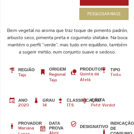
PESQUISAR MAIS
Bem vegetal no aroma que traz toque de pimento padrón,
arbusto seco, pimenta preta e cogumelo shiitake. Na boca
mantém o perfil “verde”, mas tudo em equilíbrio, também
a sugerir mirtilo, num conjunto suave e sedoso.
ORIGEM
PRODUTOR
REGIÃO
TIPO
Regional
Tejo
Quinta da
Tinto
Tejo
Atela
CASTA
ANO
GRAU
CLASSIFICAÇÃO
2020
14
17.5
Petit Verdot
PROVADOR
DATA
INDICAÇÃ
DESIGNATIVO
PROVA
DE
Mariana
CONSUMO
Abril