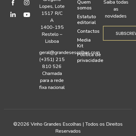
Quem
Saiba todas
Lopes, Lote
somos
as
1517 R/C
novidades
Estatuto
A
editorial
1400-195
Contactos
SUBSCRE
Restelo –
Media
Lisboa
Kit
geral@grandesescolhas.com
Política de
(+351) 215
privacidade
810 526
Chamada
para a rede
fixa nacional
©2026 Vinho Grandes Escolhas | Todos os Direitos
Reservados