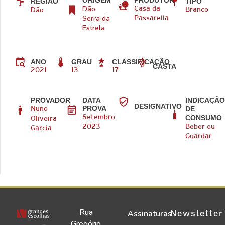
ORIGEM
PRODUTOR
REGIÃO
TIPO
Dão
Dão
Casa da
Branco
Serra da
Passarella
Estrela
ANO
GRAU
CLASSIFICAÇÃO
CASTA
2021
13
17
PROVADOR
DATA
INDICAÇÃ
DESIGNATIVO
PROVA
DE
Nuno
CONSUMO
Setembro
Oliveira
2023
Beber ou
Garcia
Guardar
Rua
Newsletter
Assinaturas
Gregório