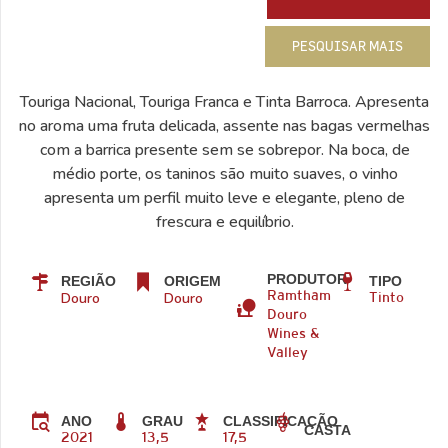
PESQUISAR MAIS
Touriga Nacional, Touriga Franca e Tinta Barroca. Apresenta
no aroma uma fruta delicada, assente nas bagas vermelhas
com a barrica presente sem se sobrepor. Na boca, de
médio porte, os taninos são muito suaves, o vinho
apresenta um perfil muito leve e elegante, pleno de
frescura e equilíbrio.
PRODUTOR
REGIÃO
ORIGEM
TIPO
Douro
Douro
Ramtham
Tinto
Douro
Wines &
Valley
ANO
GRAU
CLASSIFICAÇÃO
CASTA
2021
13,5
17,5