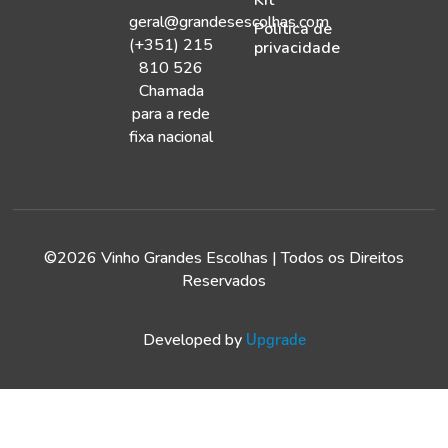
Kit
geral@grandesescolhas.com
Política de
(+351) 215
privacidade
810 526
Chamada
para a rede
fixa nacional
©2026 Vinho Grandes Escolhas | Todos os Direitos
Reservados
Developed by
Upgrade