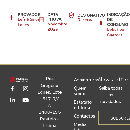
PROVADOR
DATA
INDICAÇÃ
DESIGNATIVO
PROVA
DE
Luís Ramos
Reserva
CONSUMO
Novembro
Lopes
2025
Beber ou
Guardar
Rua
Newsletter
Assinaturas
Gregório
Quem
Saiba todas
Lopes, Lote
somos
as
1517 R/C
novidades
Estatuto
A
editorial
1400-195
Contactos
SUBSCRE
Restelo –
Media
Lisboa