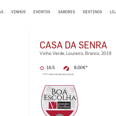
AS
VINHOS
EVENTOS
SABORES
DESTINOS
LO
CASA DA SENRA
Vinho Verde, Loureiro, Branco, 2019
16.5
8,00
€
*
*PVP médio indicado pelo produtor