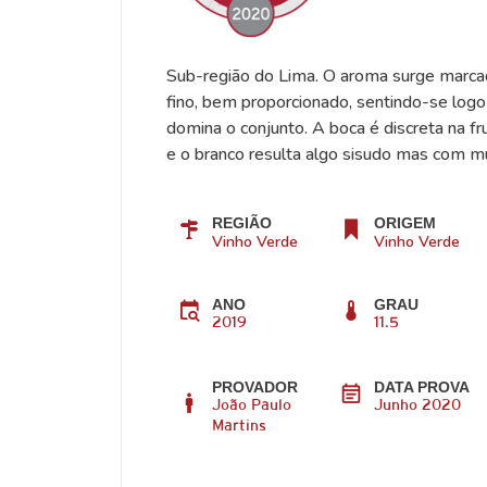
Sub-região do Lima. O aroma surge marcado
fino, bem proporcionado, sentindo-se logo 
domina o conjunto. A boca é discreta na f
e o branco resulta algo sisudo mas com mu
REGIÃO
ORIGEM
Vinho Verde
Vinho Verde
ANO
GRAU
2019
11.5
PROVADOR
DATA PROVA
João Paulo
Junho 2020
Martins