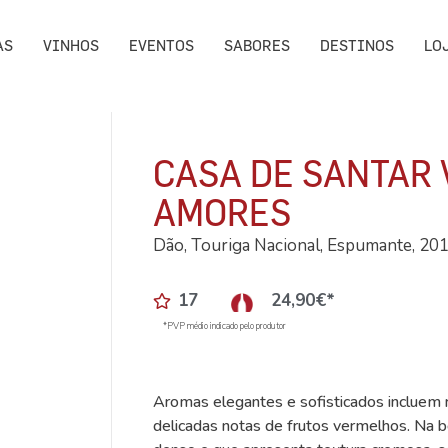
AS
VINHOS
EVENTOS
SABORES
DESTINOS
LO
CASA DE SANTAR
AMORES
Dão, Touriga Nacional, Espumante, 20
17
24,90
€
*
*PVP médio indicado pelo produtor
Aromas elegantes e sofisticados incluem ra
delicadas notas de frutos vermelhos. Na b