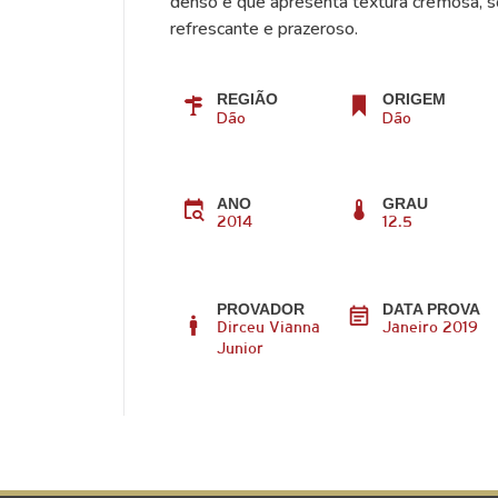
denso e que apresenta textura cremosa, so
refrescante e prazeroso.
REGIÃO
ORIGEM
Dão
Dão
ANO
GRAU
2014
12.5
PROVADOR
DATA PROVA
Dirceu Vianna
Janeiro 2019
Junior