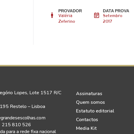
PROVADOR
DATA PROVA
Valéria
Setembro
Zeferino
2017
egório Lopes, Lote 1517 R/C
Assinaturas
Quem somos
95 Restelo – Lisboa
Estatuto editorial
grandesescolhas.com
Contactos
) 215 810 526
Media Kit
a para a rede fixa nacional