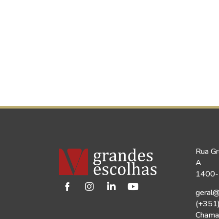
Rua Gr
A
1400-1
geral@
(+351
Chamad