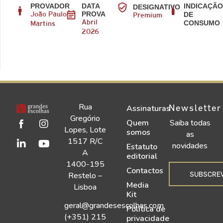
PROVADOR
DATA
INDICAÇÃ
DESIGNATIVO
PROVA
DE
João Paulo
Premium
CONSUMO
Abril
Martins
2026
Rua
Newsletter
Assinaturas
Gregório
Quem
Saiba todas
Lopes, Lote
somos
as
1517 R/C
novidades
Estatuto
A
editorial
1400-195
Contactos
SUBSCRE
Restelo –
Media
Lisboa
Kit
geral@grandesescolhas.com
Política de
(+351) 215
privacidade