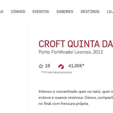
AS
VINHOS
EVENTOS
SABORES
DESTINOS
LO
CROFT QUINTA D
Porto, Fortificado/ Licoroso, 2012
18
41,00
€
*
*PVP médio indicado pelo produtor
Intenso e concentrado quer no nariz, quer n
esteva e nuance resinosa. Denso, compact
no final com frescura própria.