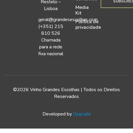
SUBSCRE
Restelo –
Media
Lisboa
Kit
geral@grandesescolhas.com
Política de
(+351) 215
privacidade
810 526
Chamada
para a rede
fixa nacional
©2026 Vinho Grandes Escolhas | Todos os Direitos
Reservados
Developed by
Upgrade