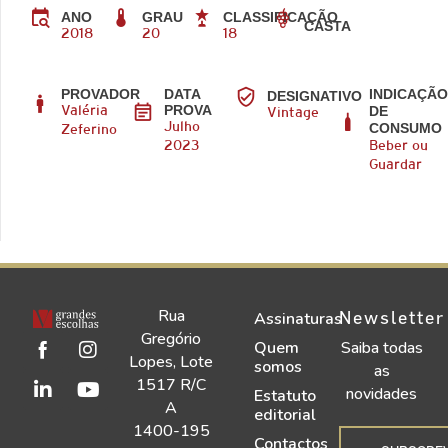
ANO
GRAU
CLASSIFICAÇÃO
CASTA
2018
20
18
PROVADOR
DATA
INDICAÇÃ
DESIGNATIVO
PROVA
DE
Valéria
Vintage
CONSUMO
Julho
Zeferino
2023
Beber ou
Guardar
Rua
Newsletter
Assinaturas
Gregório
Quem
Saiba todas
Lopes, Lote
somos
as
1517 R/C
novidades
Estatuto
A
editorial
1400-195
Contactos