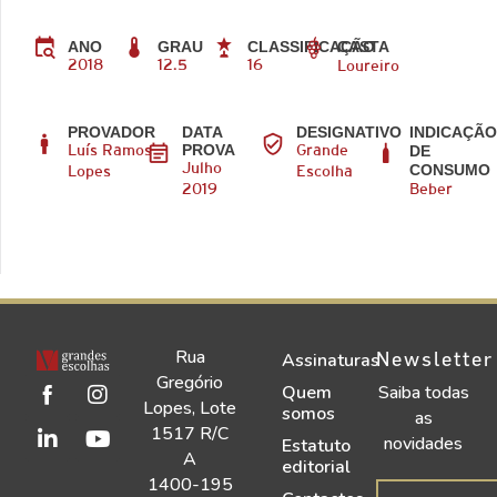
CASTA
ANO
GRAU
CLASSIFICAÇÃO
2018
12.5
16
Loureiro
PROVADOR
DATA
DESIGNATIVO
INDICAÇÃ
PROVA
DE
Luís Ramos
Grande
CONSUMO
Julho
Lopes
Escolha
2019
Beber
Rua
Newsletter
Assinaturas
Gregório
Quem
Saiba todas
Lopes, Lote
somos
as
1517 R/C
novidades
Estatuto
A
editorial
1400-195