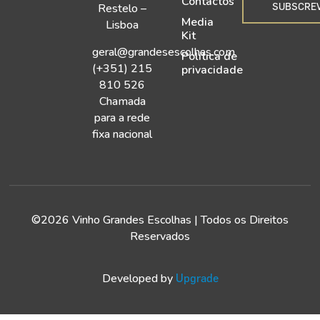
Contactos
SUBSCRE
Restelo –
Media
Lisboa
Kit
geral@grandesescolhas.com
Política de
(+351) 215
privacidade
810 526
Chamada
para a rede
fixa nacional
©2026 Vinho Grandes Escolhas | Todos os Direitos
Reservados
Developed by
Upgrade