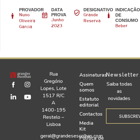
PROVADOR
DATA
DESIGNATIVO
INDICAÇÃ
PROVA
DE
Nuno
Grande
CONSUMO
Junho
Oliveira
Reserva
2023
Beber
Garcia
Rua
Newsletter
Assinaturas
Gregório
Quem
Saiba todas
Lopes, Lote
somos
as
1517 R/C
novidades
Estatuto
A
editorial
1400-195
Contactos
SUBSCRE
Restelo –
Media
Lisboa
Kit
geral@grandesescolhas.com
Política de