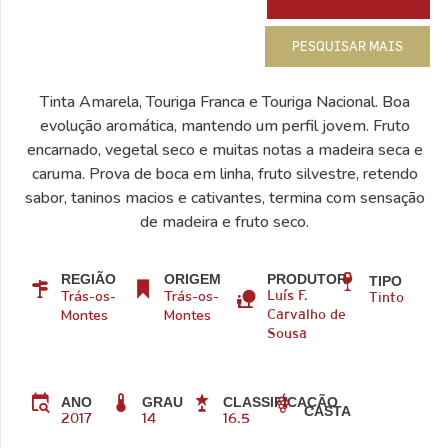
PESQUISAR MAIS
Tinta Amarela, Touriga Franca e Touriga Nacional. Boa
evolução aromática, mantendo um perfil jovem. Fruto
encarnado, vegetal seco e muitas notas a madeira seca e
caruma. Prova de boca em linha, fruto silvestre, retendo
sabor, taninos macios e cativantes, termina com sensação
de madeira e fruto seco.
REGIÃO
ORIGEM
PRODUTOR
TIPO
Trás-os-
Trás-os-
Luís F.
Tinto
Montes
Montes
Carvalho de
Sousa
ANO
GRAU
CLASSIFICAÇÃO
CASTA
2017
14
16.5