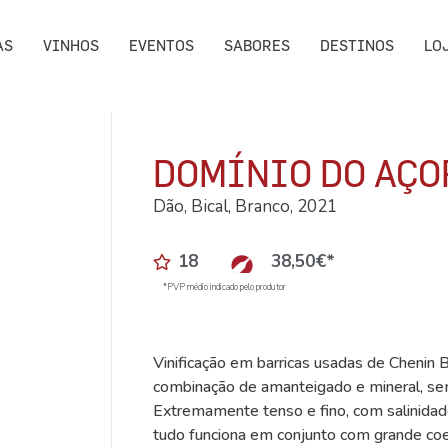
AS
VINHOS
EVENTOS
SABORES
DESTINOS
LO
DOMÍNIO DO AÇO
Dão, Bical, Branco, 2021
18
38,50
€
*
*PVP médio indicado pelo produtor
Vinificação em barricas usadas de Chenin B
combinação de amanteigado e mineral, sem
Extremamente tenso e fino, com salinidade
tudo funciona em conjunto com grande coe