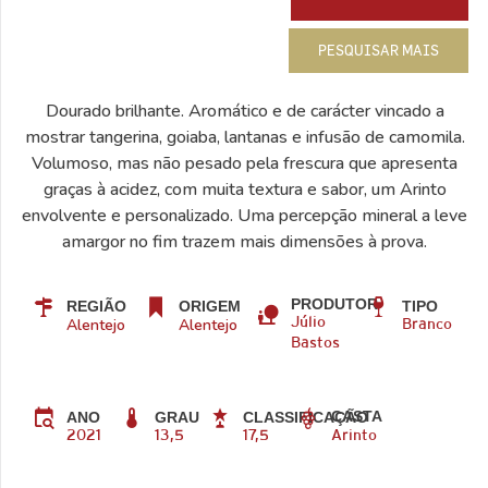
PESQUISAR MAIS
Dourado brilhante. Aromático e de carácter vincado a
mostrar tangerina, goiaba, lantanas e infusão de camomila.
Volumoso, mas não pesado pela frescura que apresenta
graças à acidez, com muita textura e sabor, um Arinto
envolvente e personalizado. Uma percepção mineral a leve
amargor no fim trazem mais dimensões à prova.
PRODUTOR
REGIÃO
ORIGEM
TIPO
Alentejo
Alentejo
Júlio
Branco
Bastos
CASTA
ANO
GRAU
CLASSIFICAÇÃO
2021
13,5
17,5
Arinto