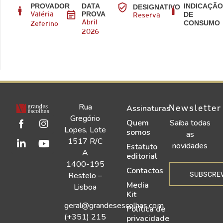
PROVADOR
DATA
INDICAÇÃ
DESIGNATIVO
PROVA
DE
Valéria
Reserva
CONSUMO
Abril
Zeferino
2026
Rua
Newsletter
Assinaturas
Gregório
Quem
Saiba todas
Lopes, Lote
somos
as
1517 R/C
novidades
Estatuto
A
editorial
1400-195
Contactos
SUBSCRE
Restelo –
Media
Lisboa
Kit
geral@grandesescolhas.com
Política de
(+351) 215
privacidade