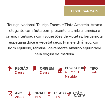
PESQUISAR MAIS
Touriga Nacional, Touriga Franca e Tinta Amarela. Aroma
elegante com fruta bem presente a lembrar ameixa e
cereja, interligada com sugestões de violetas, bergamota,
especiaria doce e vegetal seco. Firme e dinâmico, com
bom equlíbrio, termina ligeiramente amargo equilibrado
pela doçura de madeira.
PRODUTOR
REGIÃO
ORIGEM
TIPO
Douro
Douro
Quinta D.
Tinto
Matilde
ANO
GRAU
CLASSIFICAÇÃO
CASTA
2020
14.5
17.5