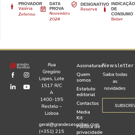
PROVADOR
DATA
INDICAÇÃ
DESIGNATIVO
PROVA
DE
Valéria
Reserva
CONSUMO
Novembro
Zeferino
2024
Beber
Rua
Newsletter
Assinaturas
Gregório
Quem
Saiba todas
Lopes, Lote
somos
as
1517 R/C
novidades
Estatuto
A
editorial
1400-195
Contactos
SUBSCRE
Restelo –
Media
Lisboa
Kit
geral@grandesescolhas.com
Política de
(+351) 215
privacidade