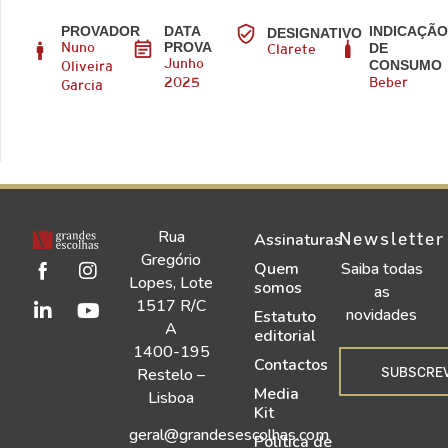
PROVADOR
DATA
INDICAÇÃ
DESIGNATIVO
PROVA
DE
Nuno
Clarete
CONSUMO
Junho
Oliveira
2025
Beber
Garcia
Rua
Newsletter
Assinaturas
Gregório
Quem
Saiba todas
Lopes, Lote
somos
as
1517 R/C
novidades
Estatuto
A
editorial
1400-195
Contactos
SUBSCRE
Restelo –
Media
Lisboa
Kit
geral@grandesescolhas.com
Política de