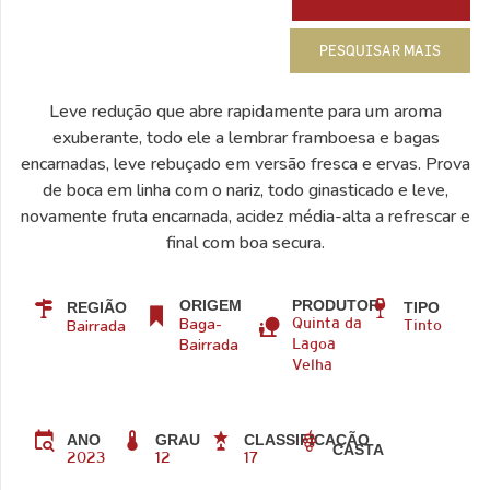
PESQUISAR MAIS
Leve redução que abre rapidamente para um aroma
exuberante, todo ele a lembrar framboesa e bagas
encarnadas, leve rebuçado em versão fresca e ervas. Prova
de boca em linha com o nariz, todo ginasticado e leve,
novamente fruta encarnada, acidez média-alta a refrescar e
final com boa secura.
ORIGEM
PRODUTOR
REGIÃO
TIPO
Baga-
Bairrada
Quinta da
Tinto
Bairrada
Lagoa
Velha
ANO
GRAU
CLASSIFICAÇÃO
CASTA
2023
12
17