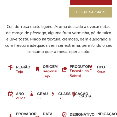
PESQUISAR MAIS
Cor-de-rosa muito ligeiro. Aroma delicado a evocar notas
de caroço de pêssego, alguma fruta vermelha, pó de talco
e leve tosta. Macio na textura, cremoso, bem elaborado e
com frescura adequada sem ser extrema, permitindo o seu
consumo quer à mesa, quer a solo.
ORIGEM
PRODUTOR
REGIÃO
TIPO
Regional
Tejo
Encosta do
Rosé
Tejo
Sobral
ANO
GRAU
CLASSIFICAÇÃO
CASTA
2023
13
17
PROVADOR
DATA
INDICAÇÃ
DESIGNATIVO