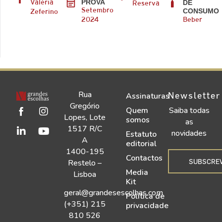
PROVA
DE
Valéria
Reserva
CONSUMO
Setembro
Zeferino
2024
Beber
Rua
Newsletter
Assinaturas
Gregório
Quem
Saiba todas
Lopes, Lote
somos
as
1517 R/C
novidades
Estatuto
A
editorial
1400-195
Contactos
SUBSCRE
Restelo –
Media
Lisboa
Kit
geral@grandesescolhas.com
Política de
(+351) 215
privacidade
810 526