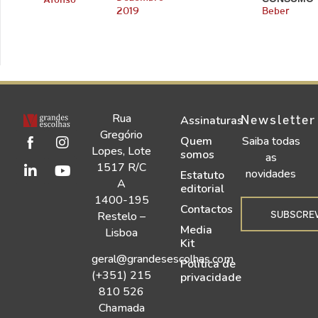
Afonso
2019
Beber
Rua
Newsletter
Assinaturas
Gregório
Quem
Saiba todas
Lopes, Lote
somos
as
1517 R/C
novidades
Estatuto
A
editorial
1400-195
Contactos
SUBSCRE
Restelo –
Media
Lisboa
Kit
geral@grandesescolhas.com
Política de
(+351) 215
privacidade
810 526
Chamada