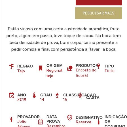
PESQUISAR MAIS
Estilo vinoso com uma certa austeridade aromática, fruto
preto, algum em passa, leve toque de cacau. Na boca tem
bela densidade de prova, bom corpo, tanino presente a
pedir comida e final com persistência a “lavar” a boca.
ORIGEM
PRODUTOR
REGIÃO
TIPO
Regional
Tejo
Encosta do
Tinto
tejo
Sobral
ANO
GRAU
CLASSIFICAÇÃO
CASTA
2015
14
16
PROVADOR
DATA
INDICAÇÃ
DESIGNATIVO
PROVA
DE
João
Reserva
CONSUMO
Dezembro