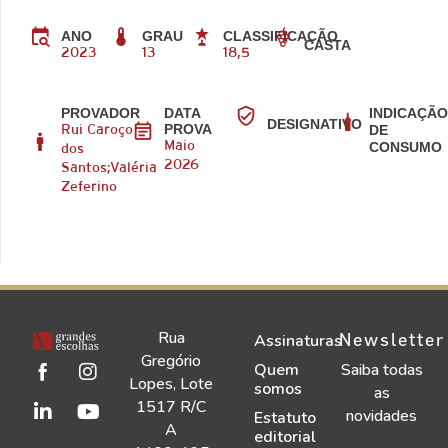
ANO
GRAU
CLASSIFICAÇÃO
CASTA
2023
13
18,5
PROVADOR
DATA
INDICAÇÃ
DESIGNATIVO
PROVA
DE
Rui Caroço
CONSUMO
Maio
dos
2026
Santos;Valéria
Zeferino
Rua
Newsletter
Assinaturas
Gregório
Quem
Saiba todas
Lopes, Lote
somos
as
1517 R/C
novidades
Estatuto
A
editorial