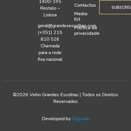
1400-195
Contactos
SUBSCRE
Restelo –
Media
Lisboa
Kit
geral@grandesescolhas.com
Política de
(+351) 215
privacidade
810 526
Chamada
para a rede
fixa nacional
©2026 Vinho Grandes Escolhas | Todos os Direitos
Reservados
Developed by
Upgrade