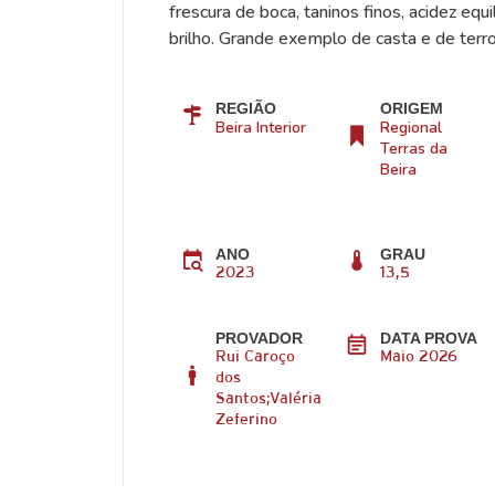
frescura de boca, taninos finos, acidez equil
brilho. Grande exemplo de casta e de terroi
REGIÃO
ORIGEM
Beira Interior
Regional
Terras da
Beira
ANO
GRAU
2023
13,5
PROVADOR
DATA PROVA
Rui Caroço
Maio 2026
dos
Santos;Valéria
Zeferino