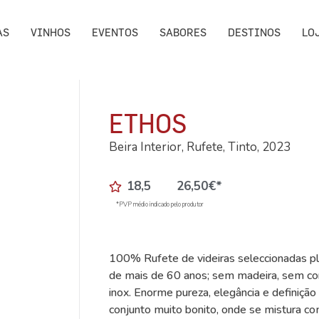
AS
VINHOS
EVENTOS
SABORES
DESTINOS
LO
ETHOS
Beira Interior, Rufete, Tinto, 2023
18,5
26,50
€
*
*PVP médio indicado pelo produtor
100% Rufete de videiras seleccionadas pl
de mais de 60 anos; sem madeira, sem co
inox. Enorme pureza, elegância e definição 
conjunto muito bonito, onde se mistura 